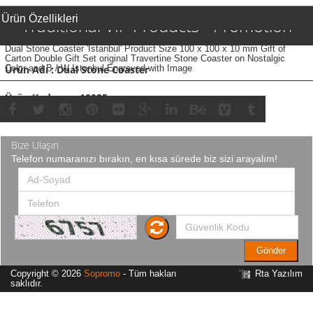
Ürün Özellikleri
Traditional VIP Products - Promotion
Dual Stone Coaster 'Istanbul' Product Size 100 x 100 x 10 mm Gift of
Carton Double Gift Set original Travertine Stone Coaster on Nostalgic
Ürün Adı : Dual Stone Coaster
Color and B / W Istanbul Engraved with Image
Ürün Kodu : so 10025
Bize Ulaşın
Telefon numaranızı bırakın, en kısa sürede biz sizi arayalım!
Gönder
Copyright © 2026
Sopromo
- Tüm hakları
Rta Yazılım
saklıdır.